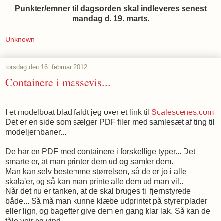
Punkter/emner til dagsorden skal indleveres senest
mandag d. 19. marts.
Unknown
torsdag den 16. februar 2012
Containere i massevis...
I et modelboat blad faldt jeg over et link til
Scalescenes.com
Det er en side som sælger PDF filer med samlesæt af ting til
modeljernbaner...
De har en PDF med containere i forskellige typer... Det
smarte er, at man printer dem ud og samler dem.
Man kan selv bestemme størrelsen, så de er jo i alle
skala'er, og så kan man printe alle dem ud man vil...
Når det nu er tanken, at de skal bruges til fjernstyrede
både... Så må man kunne klæbe udprintet på styrenplader
eller lign, og bagefter give dem en gang klar lak. Så kan de
tåle vejr og vind.