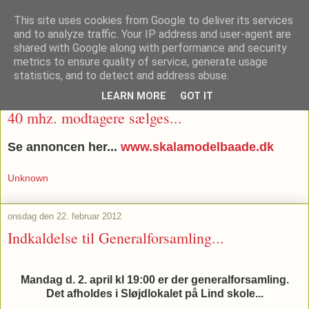
This site uses cookies from Google to deliver its services
and to analyze traffic. Your IP address and user-agent are
shared with Google along with performance and security
metrics to ensure quality of service, generate usage
▼
statistics, and to detect and address abuse.
LEARN MORE
GOT IT
lørdag den 25. februar 2012
40 mhz. modtagere sælges...
Se annoncen her...
www.skalamodelbaade.dk
Unknown
onsdag den 22. februar 2012
Indkaldelse til Generalforsamling...
Mandag d. 2. april kl 19:00 er der generalforsamling.
Det afholdes i Sløjdlokalet på Lind skole...