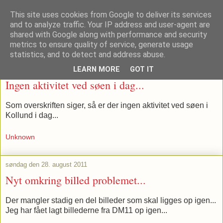
This site uses cookies from Google to deliver its services
and to analyze traffic. Your IP address and user-agent are
shared with Google along with performance and security
metrics to ensure quality of service, generate usage
▼
statistics, and to detect and address abuse.
LEARN MORE
GOT IT
mandag den 29. august 2011
Ingen aktivitet ved søen i dag...
Som overskriften siger, så er der ingen aktivitet ved søen i
Kollund i dag...
Unknown
søndag den 28. august 2011
Nyt omkring billed problemet...
Der mangler stadig en del billeder som skal ligges op igen...
Jeg har fået lagt billederne fra DM11 op igen...