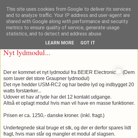
This site uses cookies from Google to deliver its services
and to analyze traffic. Your IP address and user-agent are
shared with Google along with performance and security
metrics to ensure quality of service, generate usage
▼
statistics, and to detect and address abuse.
LEARN MORE
GOT IT
søndag den 8. januar 2012
Nyt lydmodul...
Der er kommet et nyt lydmodul fra BEIER Electronic
(Dem
som laver det store Graupner lydmodul)
Det nye hedder USM-RC2 og har bedre lyd og indbygget 20
watts forstærker...
Udover et hav af lyde har det 12 kontakt udgange.
Altså et oplagt modul hvis man vil have en masse funktioner.
Prisen er ca. 1250,- danske kroner. (inkl. fragt.)
Undertegnede skal bruge et stk, og der er derfor spares lidt
fragt, hvis man står og mangler et modul af slagsen.