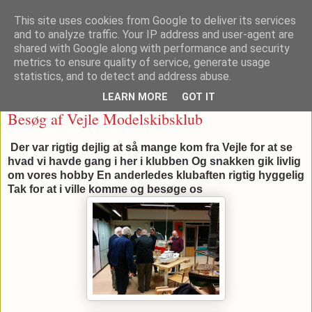
This site uses cookies from Google to deliver its services
and to analyze traffic. Your IP address and user-agent are
shared with Google along with performance and security
metrics to ensure quality of service, generate usage
▼
statistics, and to detect and address abuse.
LEARN MORE
GOT IT
tirsdag den 22. marts 2016
Besøg af Vejle Modelskibsklub
Der var rigtig dejlig at så mange kom fra Vejle for at se
hvad vi havde gang i her i klubben Og snakken gik livlig
om vores hobby En anderledes klubaften rigtig hyggelig
Tak for at i ville komme og besøge os