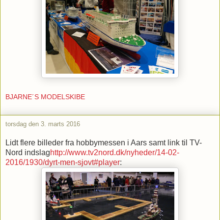
BJARNE´S MODELSKIBE
torsdag den 3. marts 2016
Lidt flere billeder fra hobbymessen i Aars samt link til TV-
Nord indslag
http://www.tv2nord.dk/nyheder/14-02-
2016/1930/dyrt-men-sjovt#player
: