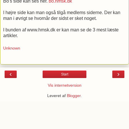
Bo's side kan ses her.
bo.hmsk.dk
I højre side kan man også tilgå medlems siderne. Der kan
man i øvrigt se hvornår der sidst er sket noget.
I bunden af www.hmsk.dk er kan man se de 3 mest læste
artikler.
Unknown
‹
›
Start
Vis internetversion
Leveret af
Blogger
.