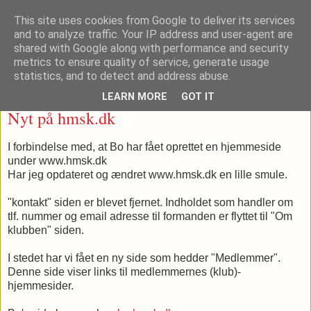
This site uses cookies from Google to deliver its services
and to analyze traffic. Your IP address and user-agent are
shared with Google along with performance and security
metrics to ensure quality of service, generate usage
▼
statistics, and to detect and address abuse.
LEARN MORE
GOT IT
torsdag den 6. januar 2011
Nyt på hmsk.dk
I forbindelse med, at Bo har fået oprettet en hjemmeside
under www.hmsk.dk
Har jeg opdateret og ændret www.hmsk.dk en lille smule.
"kontakt" siden er blevet fjernet. Indholdet som handler om
tlf. nummer og email adresse til formanden er flyttet til "Om
klubben" siden.
I stedet har vi fået en ny side som hedder "Medlemmer".
Denne side viser links til medlemmernes (klub)-
hjemmesider.